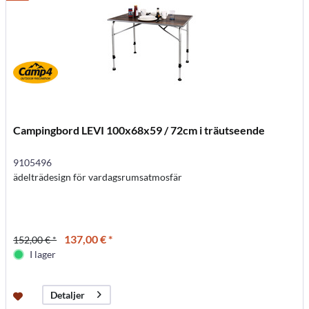
Campingbord LEVI 100x68x59 / 72cm i träutseende
9105496
ädelträdesign för vardagsrumsatmosfär
137,00 € *
152,00 € *
I lager
Detaljer