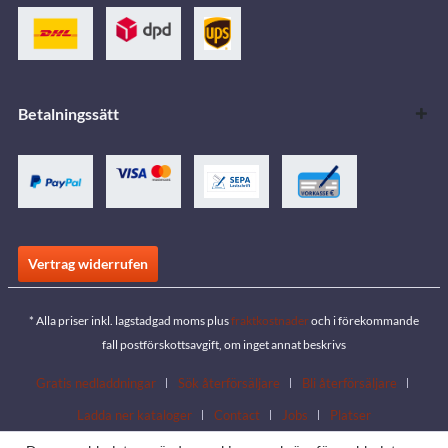
Betalningssätt
Vertrag widerrufen
* Alla priser inkl. lagstadgad moms plus
fraktkostnader
och i förekommande
fall postförskottsavgift, om inget annat beskrivs
Gratis nedladdningar
Sök återförsäljare
Bli återförsäljare
Ladda ner kataloger
Contact
Jobs
Platser