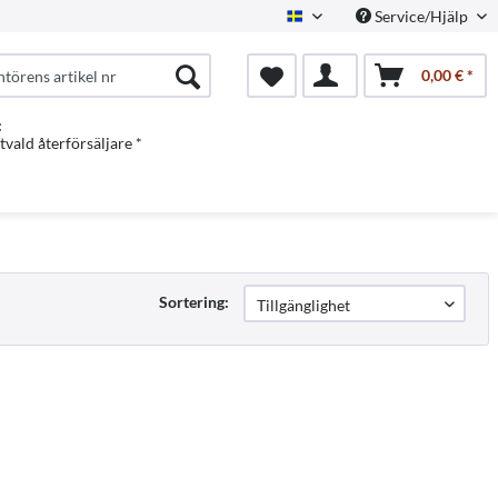
Service/Hjälp
Swedish
0,00 € *
:
vald återförsäljare *
Sortering: