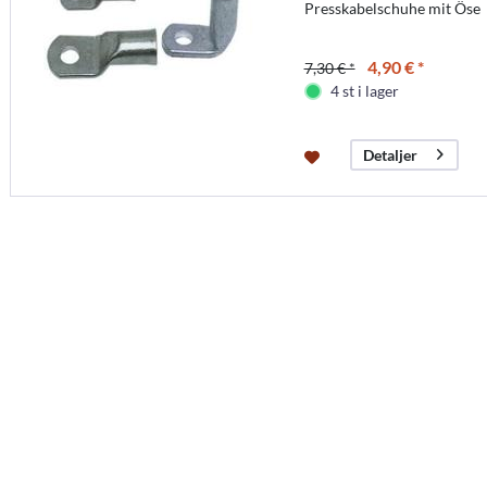
Presskabelschuhe mit Öse
4,90 € *
7,30 € *
4 st i lager
Detaljer