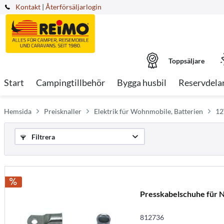
Kontakt
|
Återförsäljarlogin
Toppsäljare
Start
Campingtillbehör
Bygga husbil
Reservdela
Hemsida
Preisknaller
Elektrik für Wohnmobile, Batterien
12
Filtrera
Presskabelschuhe für 
812736