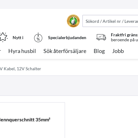
Fraktfri gräns
Nytt i
Specialerbjudanden
beroende på ut
r
Hyra husbil
Sök återförsäljare
Blog
Jobb
V Kabel, 12V Schalter
Nennquerschnitt 35mm²