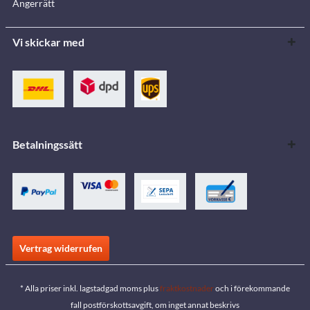
Ångerrätt
Vi skickar med
Betalningssätt
Vertrag widerrufen
* Alla priser inkl. lagstadgad moms plus
fraktkostnader
och i förekommande
fall postförskottsavgift, om inget annat beskrivs