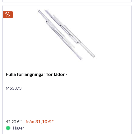
Fulla förlängningar för lådor -
M53373
från 31,10 € *
42,20 € *
I lager