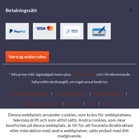
Betalningssätt
Vertrag widerrufen
* Alla priser inkl. lagstadgad moms plus
fraktkostnader
och i förekommande
fall postförskottsavgift, om inget annat beskrivs
Gratis nedladdningar
Sök återförsäljare
Bli återförsäljare
Ladda ner kataloger
Contact
Jobs
Platser
Denna webbplats använder cookies, som krävs för webbplatsens
tekniska drift och som alltid sätts. Andra cookies, som ökar
komforten på denna webbplats, är till för att förenkla direktreklam
eller interaktion med andra webbplatser, sätts endast med ditt
medgivande.