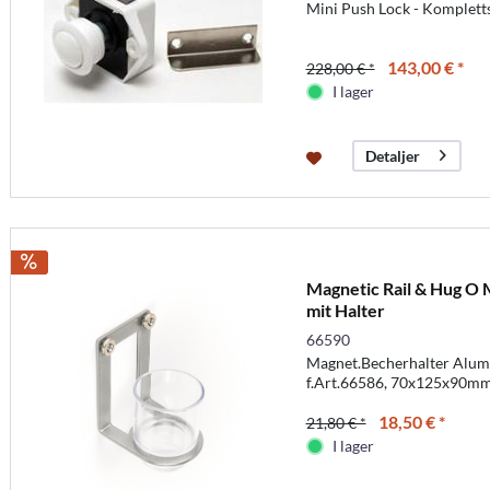
Mini Push Lock - Komplett
143,00 € *
228,00 € *
I lager
Detaljer
Magnetic Rail & Hug O 
mit Halter
66590
Magnet.Becherhalter Alumi
f.Art.66586, 70x125x90m
18,50 € *
21,80 € *
I lager