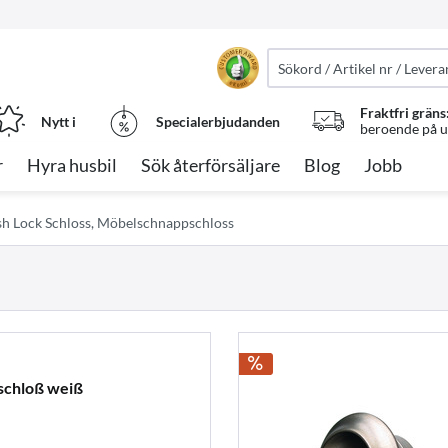
Fraktfri gräns
Nytt i
Specialerbjudanden
beroende på ut
r
Hyra husbil
Sök återförsäljare
Blog
Jobb
h Lock Schloss, Möbelschnappschloss
schloß weiß