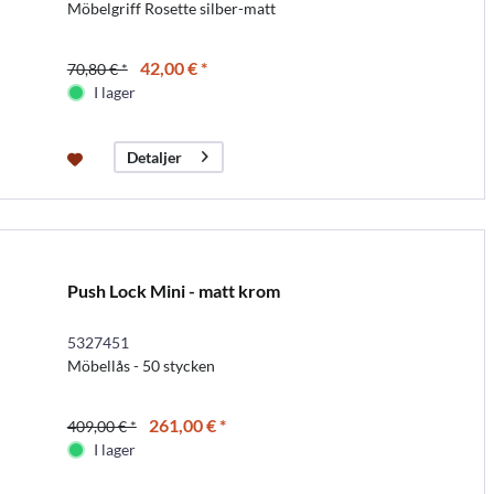
Möbelgriff Rosette silber-matt
42,00 € *
70,80 € *
I lager
Detaljer
Push Lock Mini - matt krom
5327451
Möbellås - 50 stycken
261,00 € *
409,00 € *
I lager