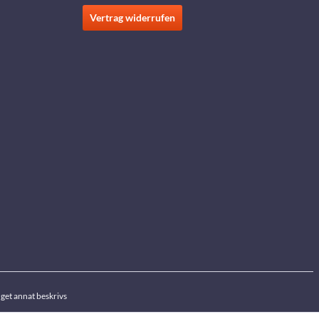
Vertrag widerrufen
get annat beskrivs