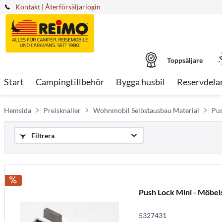
Kontakt
|
Återförsäljarlogin
Toppsäljare
Start
Campingtillbehör
Bygga husbil
Reservdela
Hemsida
Preisknaller
Wohnmobil Selbstausbau Material
Pus
Filtrera
Push Lock Mini - Möbel
5327431