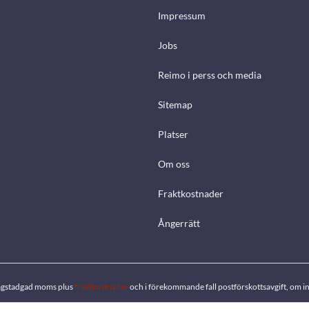
Impressum
Jobs
Reimo i perss och media
Sitemap
Platser
Om oss
Fraktkostnader
Ångerrätt
. lagstadgad moms plus
fraktkostnader
och i förekommande fall postförskottsavgift, om in