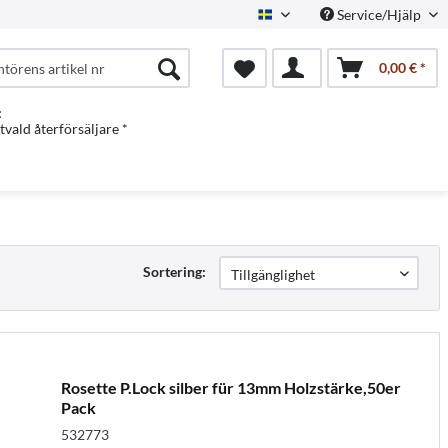
Service/Hjälp
Swedish
0,00 € *
:
vald återförsäljare *
Sortering:
Rosette P.Lock silber für 13mm Holzstärke,50er
Pack
532773