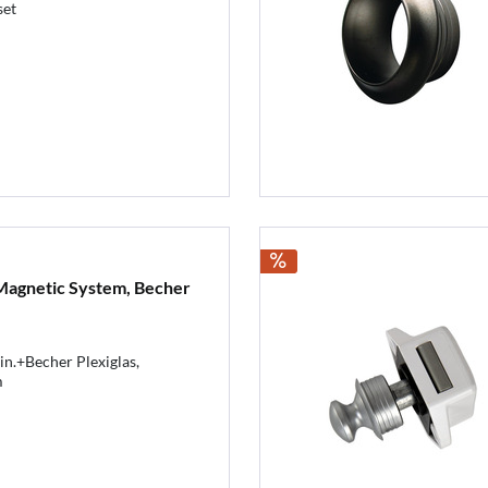
set
Magnetic System, Becher
n.+Becher Plexiglas,
m