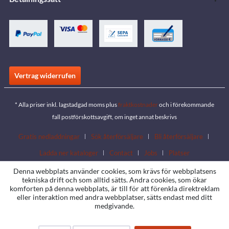
Vertrag widerrufen
* Alla priser inkl. lagstadgad moms plus
fraktkostnader
och i förekommande
fall postförskottsavgift, om inget annat beskrivs
Gratis nedladdningar
Sök återförsäljare
Bli återförsäljare
Ladda ner kataloger
Contact
Jobs
Platser
Denna webbplats använder cookies, som krävs för webbplatsens
tekniska drift och som alltid sätts. Andra cookies, som ökar
komforten på denna webbplats, är till för att förenkla direktreklam
eller interaktion med andra webbplatser, sätts endast med ditt
medgivande.