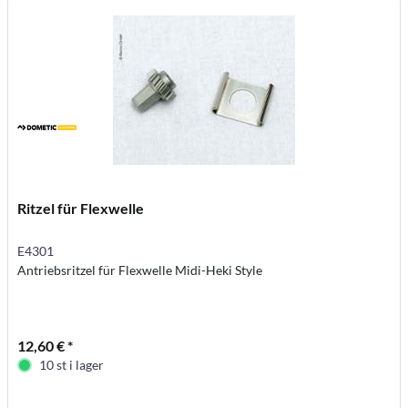
Ritzel für Flexwelle
E4301
Antriebsritzel für Flexwelle Midi-Heki Style
12,60 € *
10 st i lager