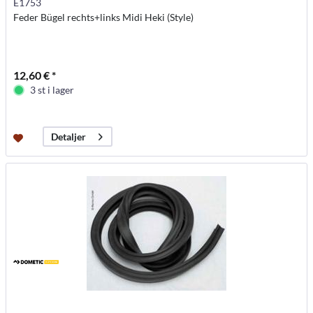
E1753
Feder Bügel rechts+links Midi Heki (Style)
12,60 € *
3 st i lager
Detaljer