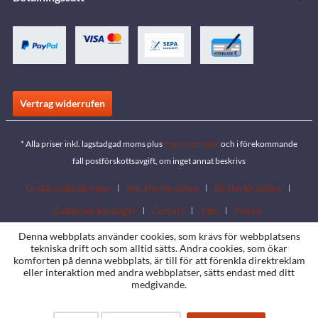
Vertrag widerrufen
* Alla priser inkl. lagstadgad moms plus
fraktkostnader
och i förekommande
fall postförskottsavgift, om inget annat beskrivs
Gratis nedladdningar
Sök återförsäljare
Bli återförsäljare
Ladda ner kataloger
Contact
Jobs
Platser
Denna webbplats använder cookies, som krävs för webbplatsens
tekniska drift och som alltid sätts. Andra cookies, som ökar
komforten på denna webbplats, är till för att förenkla direktreklam
eller interaktion med andra webbplatser, sätts endast med ditt
medgivande.