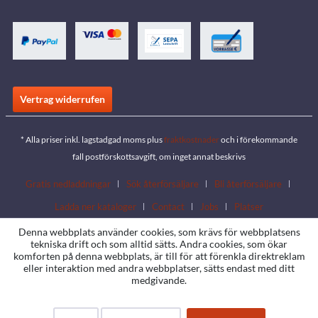
Vertrag widerrufen
* Alla priser inkl. lagstadgad moms plus
fraktkostnader
och i förekommande
fall postförskottsavgift, om inget annat beskrivs
Gratis nedladdningar
Sök återförsäljare
Bli återförsäljare
Ladda ner kataloger
Contact
Jobs
Platser
Denna webbplats använder cookies, som krävs för webbplatsens
tekniska drift och som alltid sätts. Andra cookies, som ökar
komforten på denna webbplats, är till för att förenkla direktreklam
eller interaktion med andra webbplatser, sätts endast med ditt
medgivande.