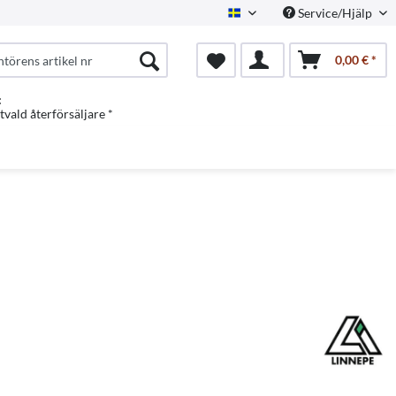
Service/Hjälp
Swedish
0,00 € *
:
vald återförsäljare *