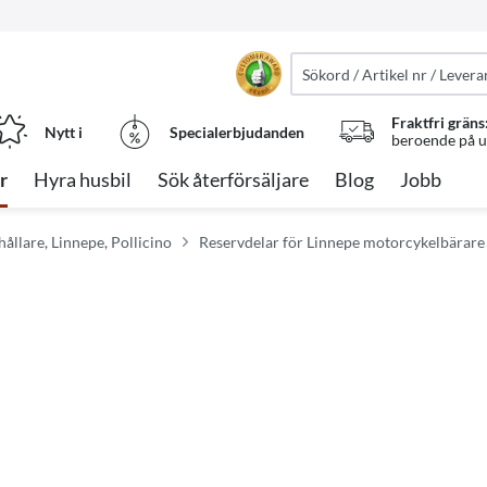
Fraktfri gräns
Nytt i
Specialerbjudanden
beroende på ut
r
Hyra husbil
Sök återförsäljare
Blog
Jobb
ållare, Linnepe, Pollicino
Reservdelar för Linnepe motorcykelbärare