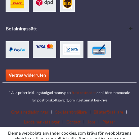
Betalningssätt
Vertrag widerrufen
* Alla priser inkl. lagstadgad moms plus
fraktkostnader
och i förekommande
fall postförskottsavgift, om inget annat beskrivs
Gratis nedladdningar
Sök återförsäljare
Bli återförsäljare
Ladda ner kataloger
Contact
Jobs
Platser
Denna webbplats använder cookies, som krävs för webbplatsens
tekniska drift och som alltid sätts. Andra cookies, som ökar