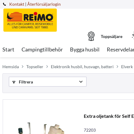
Kontakt
|
Återförsäljarlogin
Toppsäljare
Start
Campingtillbehör
Bygga husbil
Reservdela
Hemsida
Topseller
Elektronik husbil, husvagn, batteri
Elverk
Filtrera
Extra oljetank för Self
72203