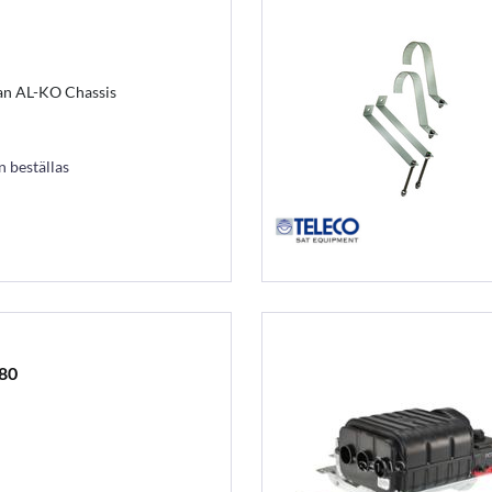
 an AL-KO Chassis
an beställas
480