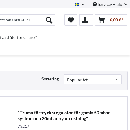
Service/Hjälp
Swedish
0,00 € *
:
vald återförsäljare *
Sortering:
"Truma förtrycksregulator för gamla 50mbar
system och 30mbar ny utrustning"
73217