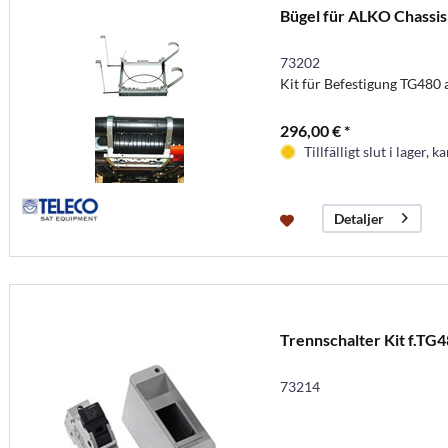
Bügel für ALKO Chassis
73202
Kit für Befestigung TG480
296,00 € *
Tillfälligt slut i lager, k
Detaljer
Trennschalter Kit f.TG
73214