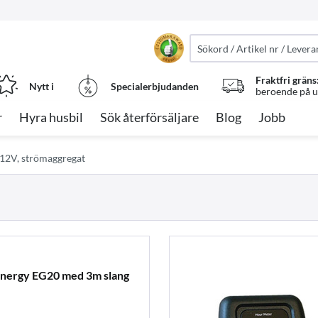
Fraktfri gräns
Nytt i
Specialerbjudanden
beroende på ut
r
Hyra husbil
Sök återförsäljare
Blog
Jobb
 12V, strömaggregat
 Energy EG20 med 3m slang