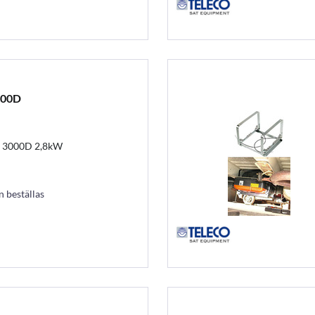
000D
IG 3000D 2,8kW
an beställas