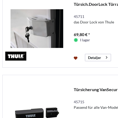
Türsich.DoorLock Tür
45711
das Door Lock von Thule
69,80 € *
I lager
Detaljer
Türsicherung VanSecur
45715
Passend für alle Van-Model