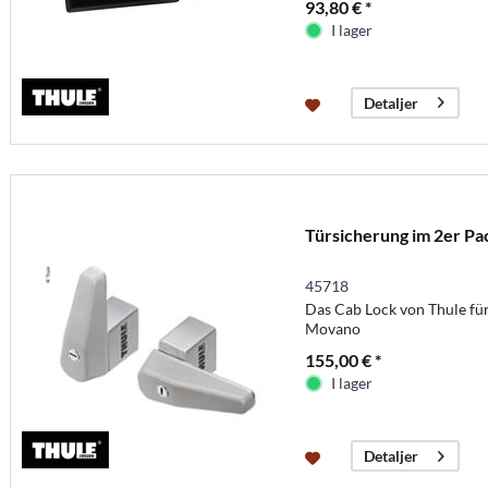
93,80 € *
I lager
Detaljer
Türsicherung im 2er Pac
45718
Das Cab Lock von Thule für
Movano
155,00 € *
I lager
Detaljer