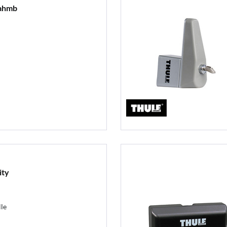
rahmb
ity
le