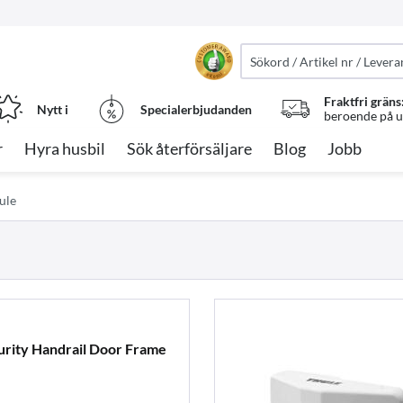
Fraktfri gräns
Nytt i
Specialerbjudanden
beroende på ut
r
Hyra husbil
Sök återförsäljare
Blog
Jobb
ule
rity Handrail Door Frame