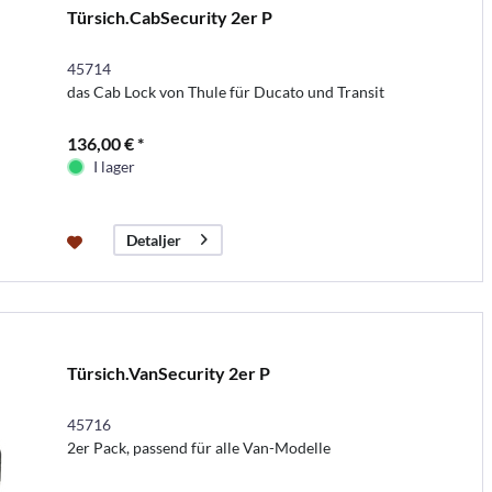
Türsich.CabSecurity 2er P
45714
das Cab Lock von Thule für Ducato und Transit
136,00 € *
I lager
Detaljer
Türsich.VanSecurity 2er P
45716
2er Pack, passend für alle Van-Modelle