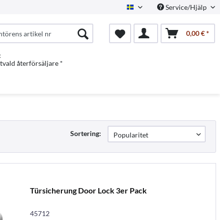
Service/Hjälp
Swedish
0,00 € *
:
vald återförsäljare *
Sortering:
Türsicherung Door Lock 3er Pack
45712