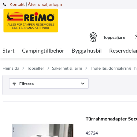
Kontakt
|
Återförsäljarlogin
Toppsäljare
Start
Campingtillbehör
Bygga husbil
Reservdela
Hemsida
Topseller
Säkerhet & larm
Thule lås, dörrsäkring Th
Filtrera
Türrahmenadapter Secu
45724