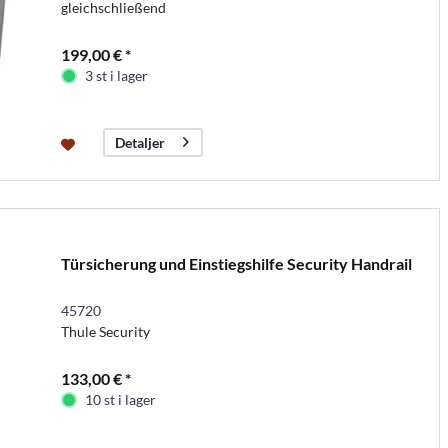
gleichschließend
199,00 € *
3 st i lager
Detaljer
Türsicherung und Einstiegshilfe Security Handrail
45720
Thule Security
133,00 € *
10 st i lager