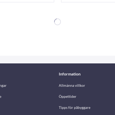
Information
ngar
Allmänna villkor
e
Öppettider
Tipps för påbyggare