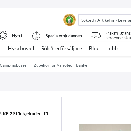
Fraktfri gräns
Nytt i
Specialerbjudanden
beroende på ut
r
Hyra husbil
Sök återförsäljare
Blog
Jobb
e Campingbusse
Zubehör für Variotech-Bänke
 KR 2 Stück,eloxiert für