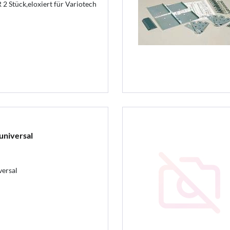
2 Stück,eloxiert für Variotech
universal
versal