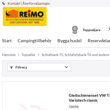
Kontakt
|
Återförsäljarlogin
Toppsäljare
Start
Campingtillbehör
Bygga husbil
Reservdela
Hemsida
Topseller
Schlafbank T5, Schlafsitzbank T6 und ander
Filtrera
Gleitschienenset VW T5
Variotech classic
58098