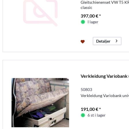
Gleitschienenset VW T5 KR 
classic
397,00 € *
I lager
Detaljer
Verkleidung Variobank 
50803
Verkleidung Variobank uni
191,00 € *
6 st i lager