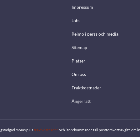
Impressum
Jobs
Reimo i perss och media
Sitemap
Platser
Om oss
Fraktkostnader
Ångerrätt
. lagstadgad moms plus
fraktkostnader
och i förekommande fall postförskottsavgift, om in