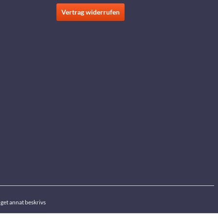
Vertrag widerrufen
get annat beskrivs