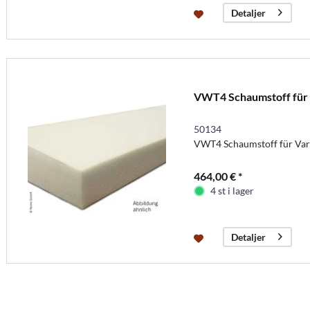
Detaljer
VWT4 Schaumstoff für V
50134
VWT4 Schaumstoff für Vari
464,00 € *
4 st i lager
Detaljer