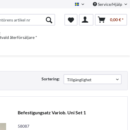
Service/Hjälp
Swedish
0,00 € *
:
vald återförsäljare *
Sortering:
Befestigungsatz Variob. Uni Set 1
58087