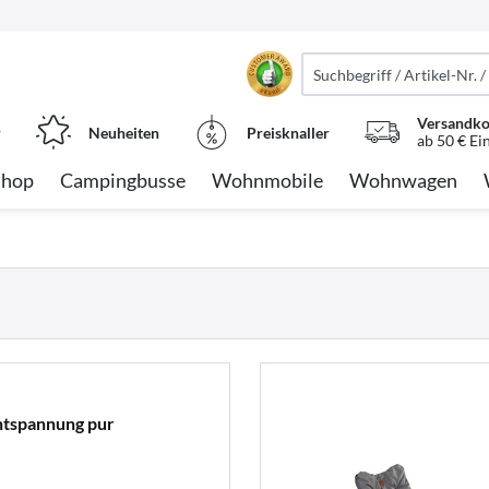
Versandko
r
Neuheiten
Preisknaller
ab 50 € Ei
Shop
Campingbusse
Wohnmobile
Wohnwagen
ntspannung pur