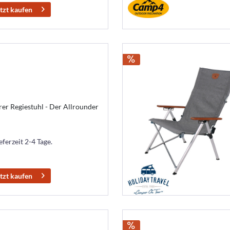
tzt kaufen
er Regiestuhl - Der Allrounder
eferzeit 2-4 Tage.
tzt kaufen