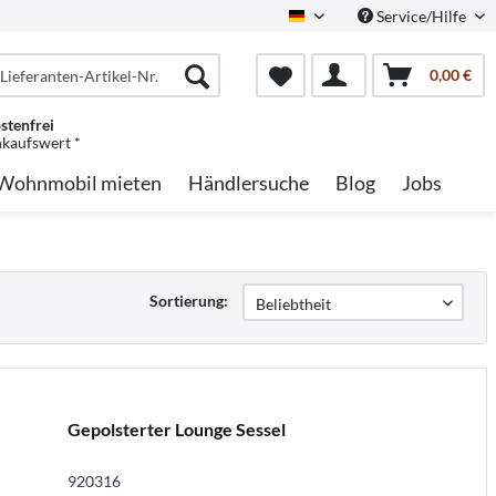
Service/Hilfe
German
0,00 €
stenfrei
nkaufswert *
Wohnmobil mieten
Händlersuche
Blog
Jobs
Sortierung:
Gepolsterter Lounge Sessel
920316