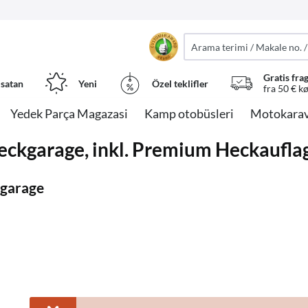
Gratis fra
 satan
Yeni
Özel teklifler
fra 50 € k
Yedek Parça Magazasi
Kamp otobüsleri
Motokarav
Heckgarage, inkl. Premium Heckaufla
kgarage