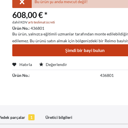
Bu ürün şu anda mevcut değil!
608,00 € *
dahil KDV
artı teslimat ücreti
Ürün No.:
436801
Bu ürün, yalnızca eğitimli uzmanlar tarafından monte edilebildiği
edilemez. Bu ürünü satın almak için bölgenizdeki bir Reimo bayisiy
Şimdi bir bayi bulun
Hatırla
Değerlendir
Ürün No.:
436801
Yedek parçalar
1
Üretici bilgileri