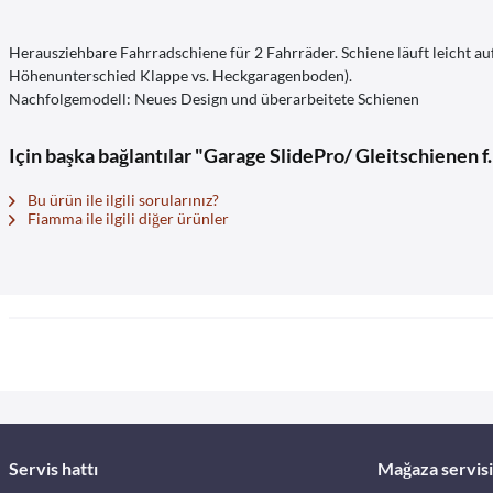
Herausziehbare Fahrradschiene für 2 Fahrräder. Schiene läuft leicht a
Höhenunterschied Klappe vs. Heckgaragenboden).
Nachfolgemodell: Neues Design und überarbeitete Schienen
Için başka bağlantılar "Garage SlidePro/ Gleitschienen 
Bu ürün ile ilgili sorularınız?
Fiamma ile ilgili diğer ürünler
Servis hattı
Mağaza servisi