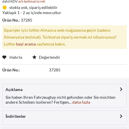
dahil KDV
artı teslimat ücreti
stokta yok, sipariş edilebilir
Yaklaşık 1 - 2 ay içinde mevcuttur
Ürün No.:
37285
Siparişler için lütfen Almanca web mağazasına geçin (sadece
Almanya'ya teslimat). Türkiye'ye sipariş vermek mi istiyorsunuz?
Lütfen
bayi arama
sayfamıza bakın.
Hatırla
Değerlendir
Ürün No.:
37285
Açıklama
Sie haben Ihren Fahrzeugtyp nicht gefunden oder Sie möchten
andere Scheiben isolieren? Fertigen...
daha fazla
İndirilenler