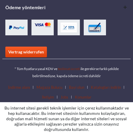
Ödeme yöntemleri
Vertrag widerrufen
* Tüm fiyatlara yasal KDV ve
teslimat ücreti
ile gerekirse farklı şekilde
belirtilmediyse, kapıda ödeme ücreti dahildir
İndirme alanı
Mağaza Bulucu
Bayi olun
Katalogları indirin
İletişim
Jobs
Konumlar
Bu internet sitesi gerekli teknik işlemler için çerez kullanmaktadır ve
hep kullanacaktır. Bu internet sitesinin kullanımını kolaylaştıran,
doğrudan mail hizmeti sunan ya da diğer internet siteleri ve sosyal
ağlarla etkileşimi sağlayan çerezler yalnızca sizin onayınız
doğrultusunda kullanılır.