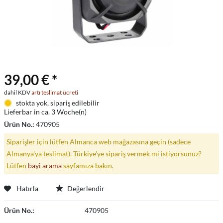
39,00 € *
dahil KDV
artı teslimat ücreti
stokta yok, sipariş edilebilir
Lieferbar in ca. 3 Woche(n)
Ürün No.:
470905
Siparişler için lütfen Almanca web mağazasına geçin (sadece
Almanya'ya teslimat). Türkiye'ye sipariş vermek mi istiyorsunuz?
Lütfen
bayi arama
sayfamıza bakın.
Hatırla
Değerlendir
Ürün No.:
470905