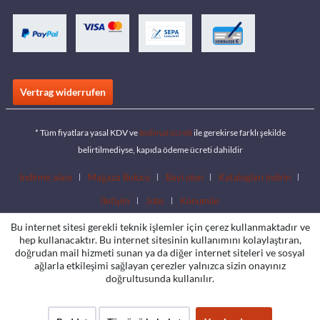
Vertrag widerrufen
* Tüm fiyatlara yasal KDV ve
teslimat ücreti
ile gerekirse farklı şekilde
belirtilmediyse, kapıda ödeme ücreti dahildir
İndirme alanı
Mağaza Bulucu
Bayi olun
Katalogları indirin
İletişim
Jobs
Konumlar
Bu internet sitesi gerekli teknik işlemler için çerez kullanmaktadır ve
hep kullanacaktır. Bu internet sitesinin kullanımını kolaylaştıran,
doğrudan mail hizmeti sunan ya da diğer internet siteleri ve sosyal
ağlarla etkileşimi sağlayan çerezler yalnızca sizin onayınız
doğrultusunda kullanılır.