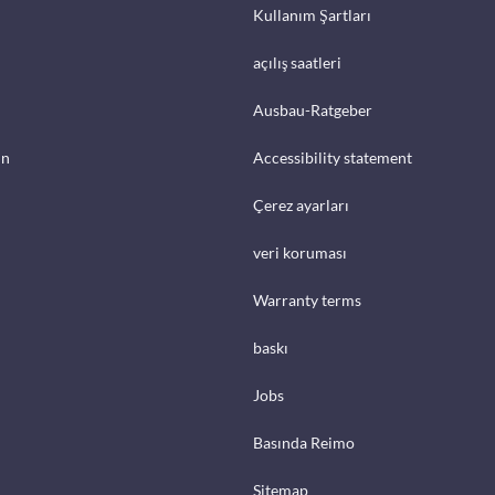
Kullanım Şartları
açılış saatleri
Ausbau-Ratgeber
in
Accessibility statement
Çerez ayarları
veri koruması
Warranty terms
baskı
Jobs
Basında Reimo
Sitemap