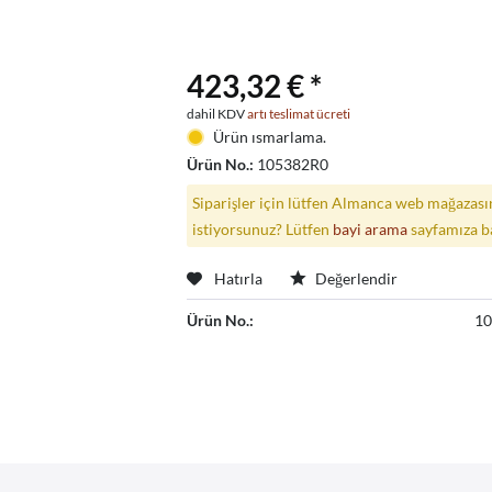
423,32 € *
dahil KDV
artı teslimat ücreti
Ürün ısmarlama.
Ürün No.:
105382R0
Siparişler için lütfen Almanca web mağazasın
istiyorsunuz? Lütfen
bayi arama
sayfamıza b
Hatırla
Değerlendir
Ürün No.:
1