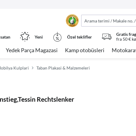
Gratis fra
 satan
Yeni
Özel teklifler
fra 50 € k
Yedek Parça Magazasi
Kamp otobüsleri
Motokara
Mobilya Kulplari
Taban Plakasi & Malzemeleri
tieg,Tessin Rechtslenker