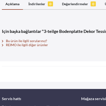
Açıklama
İndirilenler
0
Değerlendirmeler
0
Için başka bağlantılar "3-teilge Bodenplatte Dekor Tessi
Bu ürün ile ilgili sorularınız?
REIMO ile ilgili diğer ürünler
Servis hattı
Mağaza servisi