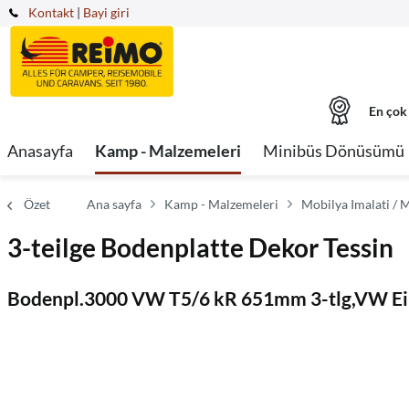
Kontakt
|
Bayi giri
En çok
Anasayfa
Kamp - Malzemeleri
Minibüs Dönüsümü
Özet
Ana sayfa
Kamp - Malzemeleri
Mobilya Imalati / 
3-teilge Bodenplatte Dekor Tessin
Bodenpl.3000 VW T5/6 kR 651mm 3-tlg,VW Eins