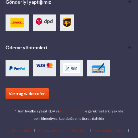
Gönderiyi yaptığımız
Ödeme yöntemleri
Vertrag widerrufen
* Tüm fiyatlara yasal KDV ve
teslimat ücreti
ile gerekirse farklı şekilde
belirtilmediyse, kapıda ödeme ücreti dahildir
İndirme alanı
Mağaza Bulucu
Bayi olun
Katalogları indirin