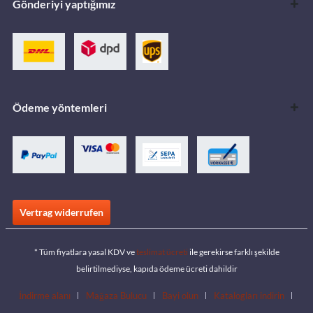
Gönderiyi yaptığımız
Ödeme yöntemleri
Vertrag widerrufen
* Tüm fiyatlara yasal KDV ve
teslimat ücreti
ile gerekirse farklı şekilde
belirtilmediyse, kapıda ödeme ücreti dahildir
İndirme alanı
Mağaza Bulucu
Bayi olun
Katalogları indirin