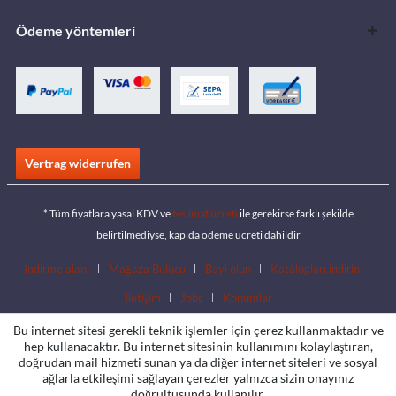
Ödeme yöntemleri
Vertrag widerrufen
* Tüm fiyatlara yasal KDV ve
teslimat ücreti
ile gerekirse farklı şekilde
belirtilmediyse, kapıda ödeme ücreti dahildir
İndirme alanı
Mağaza Bulucu
Bayi olun
Katalogları indirin
İletişim
Jobs
Konumlar
Bu internet sitesi gerekli teknik işlemler için çerez kullanmaktadır ve
hep kullanacaktır. Bu internet sitesinin kullanımını kolaylaştıran,
doğrudan mail hizmeti sunan ya da diğer internet siteleri ve sosyal
ağlarla etkileşimi sağlayan çerezler yalnızca sizin onayınız
doğrultusunda kullanılır.