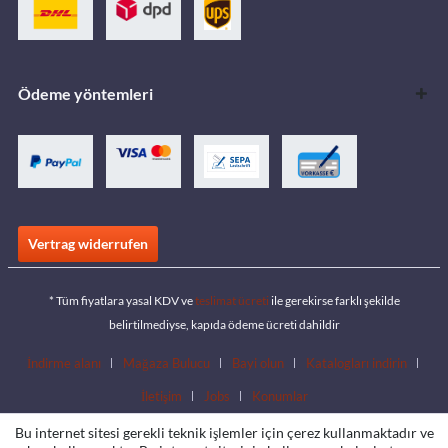
Ödeme yöntemleri
Vertrag widerrufen
* Tüm fiyatlara yasal KDV ve
teslimat ücreti
ile gerekirse farklı şekilde
belirtilmediyse, kapıda ödeme ücreti dahildir
İndirme alanı
Mağaza Bulucu
Bayi olun
Katalogları indirin
İletişim
Jobs
Konumlar
Bu internet sitesi gerekli teknik işlemler için çerez kullanmaktadır ve