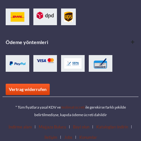
Ödeme yöntemleri
Vertrag widerrufen
* Tüm fiyatlara yasal KDV ve
teslimat ücreti
ile gerekirse farklı şekilde
belirtilmediyse, kapıda ödeme ücreti dahildir
İndirme alanı
Mağaza Bulucu
Bayi olun
Katalogları indirin
İletişim
Jobs
Konumlar