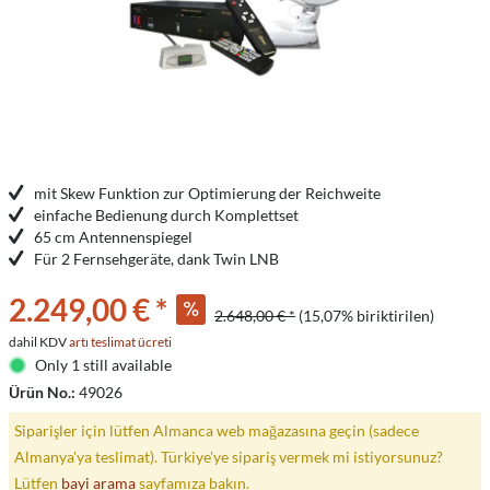
mit Skew Funktion zur Optimierung der Reichweite
einfache Bedienung durch Komplettset
65 cm Antennenspiegel
Für 2 Fernsehgeräte, dank Twin LNB
2.249,00 € *
2.648,00 € *
(15,07% biriktirilen)
dahil KDV
artı teslimat ücreti
Only 1 still available
Ürün No.:
49026
Siparişler için lütfen Almanca web mağazasına geçin (sadece
Almanya'ya teslimat). Türkiye'ye sipariş vermek mi istiyorsunuz?
Lütfen
bayi arama
sayfamıza bakın.