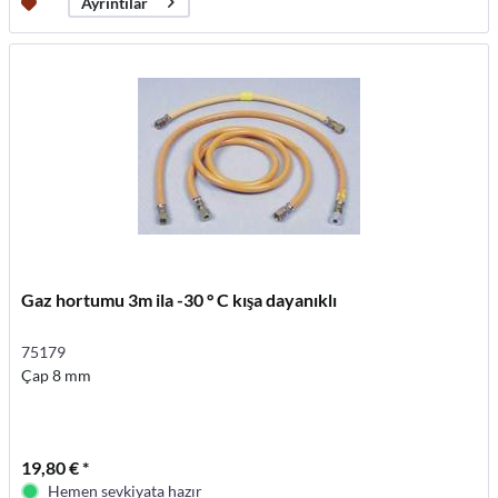
Ayrıntılar
Gaz hortumu 3m ila -30 ° C kışa dayanıklı
75179
Çap 8 mm
19,80 € *
Hemen sevkiyata hazır