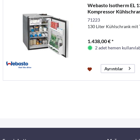
Webasto Isotherm EL 13
Kompressor Kühlschra
71223
130 Liter Kühlschrank mit 
1.438,00 € *
2 adet hemen kullanılab
Ayrıntılar