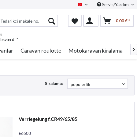
Servis/Yardım
Turkish
0,00 € *
gt
øbsværdi *
anlar
Caravan roulotte
Motokaravan kiralama
Ma

Sıralama:
Verriegelung f.CR49/65/85
E6503