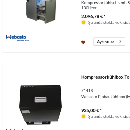
Kompressorkühlschr. mit 
130Liter
2.096,78 € *
Şu anda stokta yok, sipa
Ayrıntılar
Kompressorkühlbox Top
71418
Webasto Einbaukühlbox (M
935,00 € *
Şu anda stokta yok, sipa