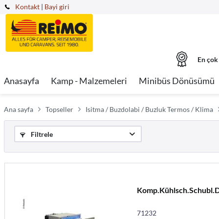
Kontakt
|
Bayi giri
En çok
Anasayfa
Kamp - Malzemeleri
Minibüs Dönüsümü
Ana sayfa
Topseller
Isitma / Buzdolabi / Buzluk Termos / Klima
Filtrele
Komp.Kühlsch.Schubl.
71232