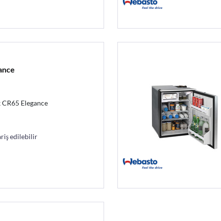
ance
k CR65 Elegance
riş edilebilir