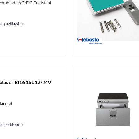
Schublade AC/DC Edelstahl
riş edilebilir
lader BI16 16L 12/24V
arine)
riş edilebilir