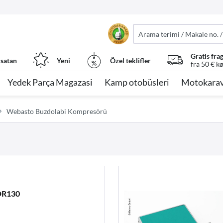
Gratis fra
 satan
Yeni
Özel teklifler
fra 50 € k
Yedek Parça Magazasi
Kamp otobüsleri
Motokarav
Webasto Buzdolabi Kompresörü
DR130