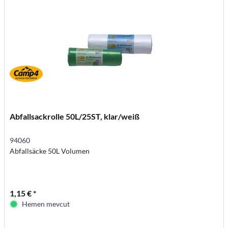
Abfallsackrolle 50L/25ST, klar/weiß
94060
Abfallsäcke 50L Volumen
1,15 € *
Hemen mevcut