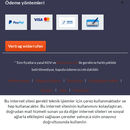
Ödeme yöntemleri
Vertrag widerrufen
* Tüm fiyatlara yasal KDV ve
teslimat ücreti
ile gerekirse farklı şekilde
belirtilmediyse, kapıda ödeme ücreti dahildir
İndirme alanı
Mağaza Bulucu
Bayi olun
Katalogları indirin
İletişim
Jobs
Konumlar
Bu internet sitesi gerekli teknik işlemler için çerez kullanmaktadır ve
hep kullanacaktır. Bu internet sitesinin kullanımını kolaylaştıran,
doğrudan mail hizmeti sunan ya da diğer internet siteleri ve sosyal
ağlarla etkileşimi sağlayan çerezler yalnızca sizin onayınız
doğrultusunda kullanılır.