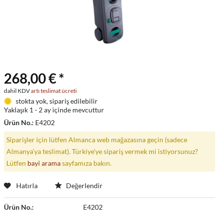
268,00 € *
dahil KDV
artı teslimat ücreti
stokta yok, sipariş edilebilir
Yaklaşık 1 - 2 ay içinde mevcuttur
Ürün No.:
E4202
Siparişler için lütfen Almanca web mağazasına geçin (sadece
Almanya'ya teslimat). Türkiye'ye sipariş vermek mi istiyorsunuz?
Lütfen
bayi arama
sayfamıza bakın.
Hatırla
Değerlendir
Ürün No.:
E4202