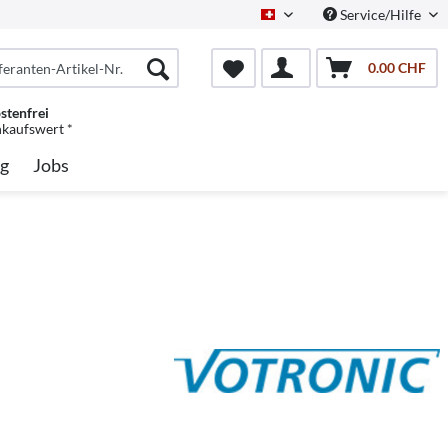
Service/Hilfe
Schweiz/Deutsch
0.00 CHF
stenfrei
nkaufswert *
g
Jobs