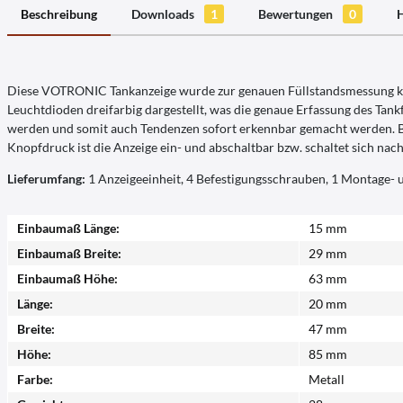
Beschreibung
Downloads
1
Bewertungen
0
H
Diese VOTRONIC Tankanzeige wurde zur genauen Füllstandsmessung konzi
Leuchtdioden dreifarbig dargestellt, was die genaue Erfassung des Tankfü
werden und somit auch Tendenzen sofort erkennbar gemacht werden. Beim
Knopfdruck ist die Anzeige ein- und abschaltbar bzw. schaltet sich nac
Lieferumfang:
1 Anzeigeeinheit, 4 Befestigungsschrauben, 1 Montage-
Einbaumaß Länge:
15 mm
Einbaumaß Breite:
29 mm
Einbaumaß Höhe:
63 mm
Länge:
20 mm
Breite:
47 mm
Höhe:
85 mm
Farbe:
Metall