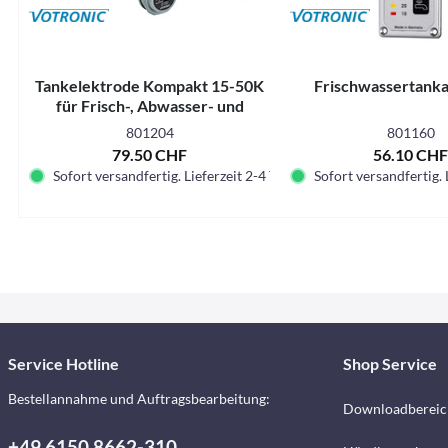
Tankelektrode Kompakt 15-50K
Frischwassertanka
für Frisch-, Abwasser- und
Fäkaltanks
801204
801160
79.50 CHF
56.10 CH
Sofort versandfertig. Lieferzeit 2-4 Tage.
Sofort versandfertig. 
Service Hotline
Shop Service
Bestellannahme und Auftragsbearbeitung:
Downloadbereic
+49 6150 8662-310