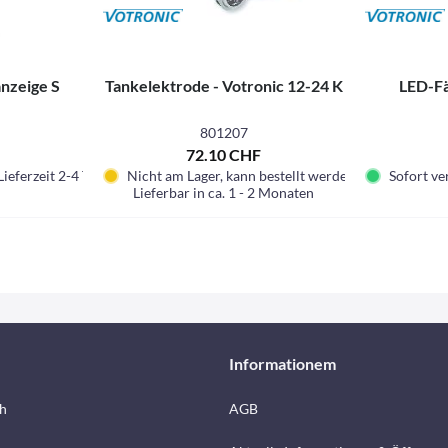
nzeige S
Tankelektrode - Votronic 12-24 K
LED-Fä
801207
F
72.10 CHF
Lieferzeit 2-4 Tage.
Nicht am Lager, kann bestellt werden
Sofort ver
Lieferbar in ca. 1 - 2 Monaten
Informationem
h
AGB