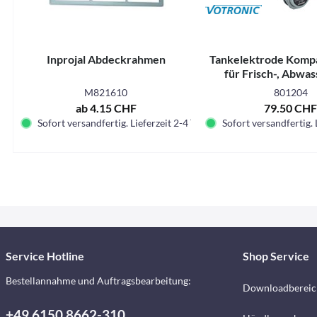
Inprojal Abdeckrahmen
Tankelektrode Komp
für Frisch-, Abwas
Fäkaltank
M821610
801204
ab 4.15 CHF
79.50 CH
Sofort versandfertig. Lieferzeit 2-4 Tage.
Sofort versandfertig. 
Service Hotline
Shop Service
Bestellannahme und Auftragsbearbeitung:
Downloadbereic
+49 6150 8662-310