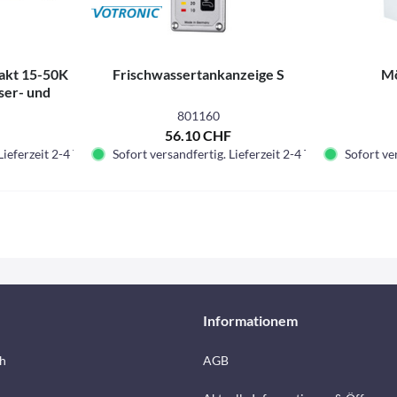
akt 15-50K
Frischwassertankanzeige S
Mö
ser- und
s
801160
F
56.10 CHF
Lieferzeit 2-4 Tage.
Sofort versandfertig. Lieferzeit 2-4 Tage.
Sofort ver
Informationem
h
AGB