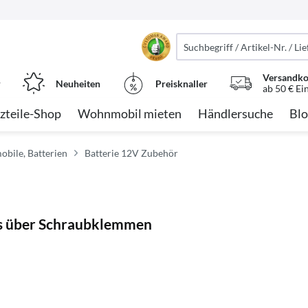
Versandko
r
Neuheiten
Preisknaller
ab 50 € Ei
zteile-Shop
Wohnmobil mieten
Händlersuche
Blo
obile, Batterien
Batterie 12V Zubehör
ss über Schraubklemmen