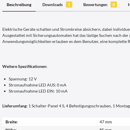
Beschreibung
Downloads
1
Bewertungen
0
H
Elektrische Geräte schalten und Stromkreise absichern, dabei individ
Ausgestattet mit Sicherungsautomaten hat das lästige Suchen nach der p
Anwendungsmöglichkeiten erlauben es dem Benutzer, eine komplette R
Weitere Spezifikationen:
Spannung: 12 V
Stromaufnahme LED AUS: 0 mA
Stromaufnahme LED EIN: 10 mA
Lieferumfang:
1 Schalter-Panel 4 S, 4 Befestigungsschrauben, 1 Monta
Breite:
47 mm
Höhe:
85 mm