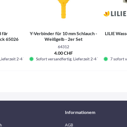
 får
Y-Verbinder für 10 mm Schlauch -
LILIE Wass
ock 65026
Weißgelb - 2er Set
64312
4.00 CHF
Lieferzeit 2-4 Tage.
Sofort versandfertig. Lieferzeit 2-4 Tage.
7 sofort v
Informationem
h
AGB