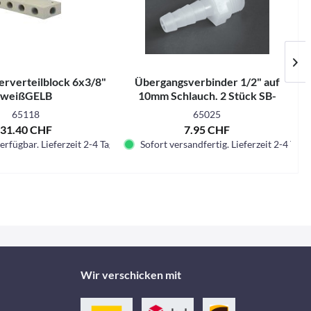
erverteilblock 6x3/8"
Übergangsverbinder 1/2" auf
weißGELB
10mm Schlauch. 2 Stück SB-
verpackt
65118
65025
31.40 CHF
7.95 CHF
erfügbar. Lieferzeit 2-4 Tage.
Sofort versandfertig. Lieferzeit 2-4 Tage.
Wir verschicken mit