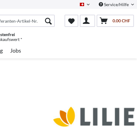
Service/Hilfe
Schweiz/Deutsch
0.00 CHF
stenfrei
nkaufswert *
g
Jobs