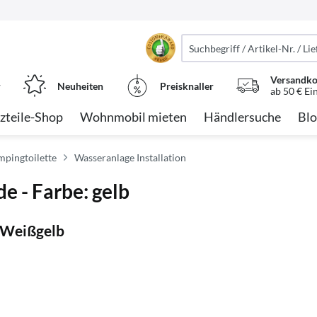
Versandko
r
Neuheiten
Preisknaller
ab 50 € Ei
zteile-Shop
Wohnmobil mieten
Händlersuche
Blo
mpingtoilette
Wasseranlage Installation
e - Farbe: gelb
h Weißgelb