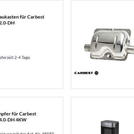
aukasten für Carbest
 2.0-DH
eferzeit 2-4 Tage.
pfer für Carbest
 4.0-DH 4KW
izung mit der Art.-Nr. 48183