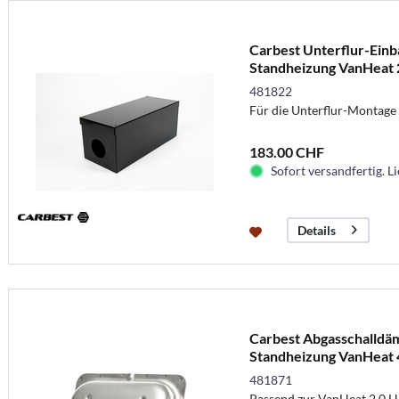
Carbest Unterflur-Einb
Standheizung VanHeat
481822
Für die Unterflur-Montage
183.00 CHF
Sofort versandfertig. Li
Details
Carbest Abgasschalldäm
Standheizung VanHeat
481871
Passend zur VanHeat 2.0 He