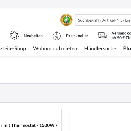
Versandko
r
Neuheiten
Preisknaller
ab 50 € Ei
zteile-Shop
Wohnmobil mieten
Händlersuche
Blo
r mit Thermostat - 1500W /