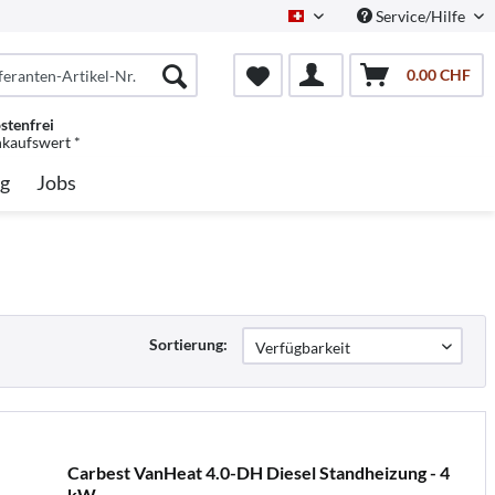
Service/Hilfe
Schweiz/Deutsch
0.00 CHF
stenfrei
nkaufswert *
g
Jobs
Sortierung:
Carbest VanHeat 4.0-DH Diesel Standheizung - 4
kW