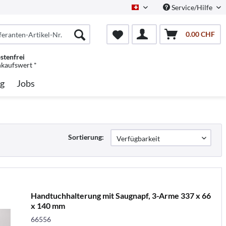
Service/Hilfe
Schweiz/Deutsch
0.00 CHF
stenfrei
nkaufswert *
g
Jobs
Sortierung:
Handtuchhalterung mit Saugnapf, 3-Arme 337 x 66
x 140 mm
66556