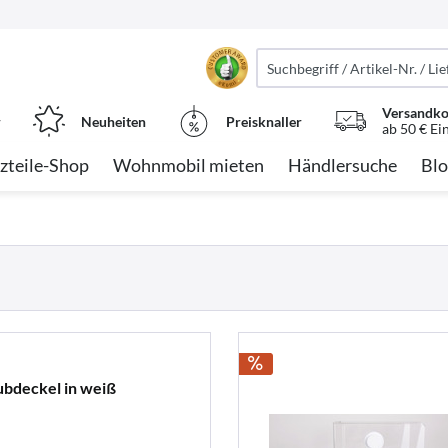
Versandko
r
Neuheiten
Preisknaller
ab 50 € Ei
zteile-Shop
Wohnmobil mieten
Händlersuche
Blo
ubdeckel in weiß