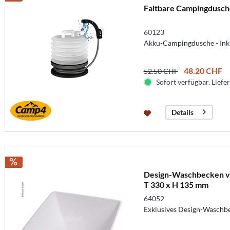
Faltbare Campingdusche
60123
Akku-Campingdusche - Inkl
48.20 CHF
52.50 CHF
Sofort verfügbar. Liefer
Details
Design-Waschbecken vi
T 330 x H 135 mm
64052
Exklusives Design-Waschbe