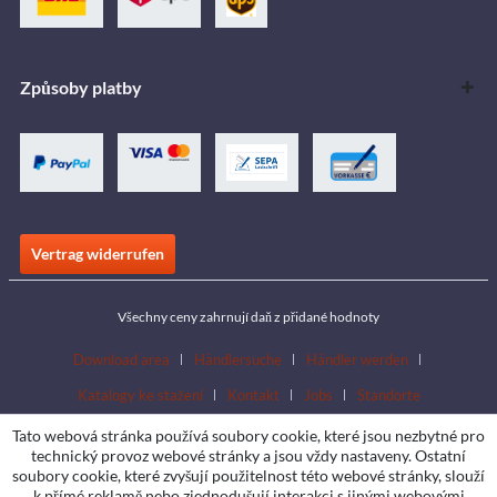
Způsoby platby
Vertrag widerrufen
Všechny ceny zahrnují daň z přidané hodnoty
Download area
Händlersuche
Händler werden
Katalogy ke stažení
Kontakt
Jobs
Standorte
Tato webová stránka používá soubory cookie, které jsou nezbytné pro
technický provoz webové stránky a jsou vždy nastaveny. Ostatní
soubory cookie, které zvyšují použitelnost této webové stránky, slouží
k přímé reklamě nebo zjednodušují interakci s jinými webovými