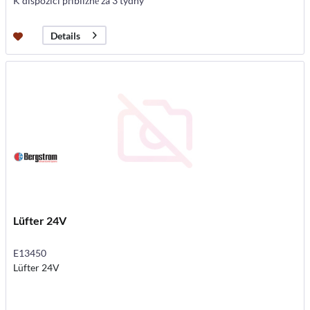
K dispozici přibližně za 3 týdny
Details
Lüfter 24V
E13450
Lüfter 24V