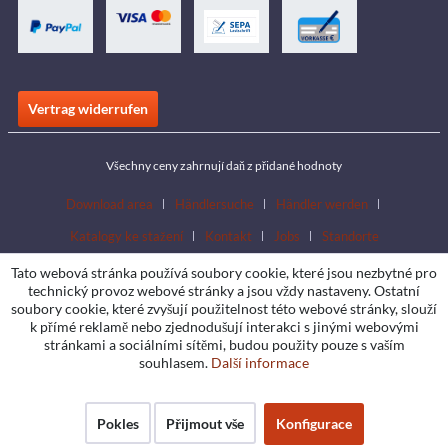
Vertrag widerrufen
Všechny ceny zahrnují daň z přidané hodnoty
Download area
Händlersuche
Händler werden
Katalogy ke stažení
Kontakt
Jobs
Standorte
Tato webová stránka používá soubory cookie, které jsou nezbytné pro
technický provoz webové stránky a jsou vždy nastaveny. Ostatní
soubory cookie, které zvyšují použitelnost této webové stránky, slouží
k přímé reklamě nebo zjednodušují interakci s jinými webovými
stránkami a sociálními sítěmi, budou použity pouze s vaším
souhlasem.
Další informace
Pokles
Přijmout vše
Konfigurace