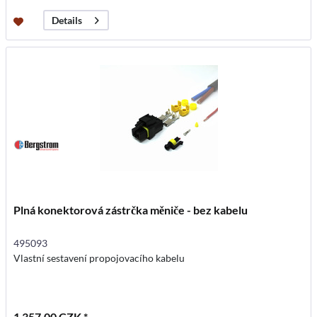
Details
Plná konektorová zástrčka měniče - bez kabelu
495093
Vlastní sestavení propojovacího kabelu
1 357,00 CZK *