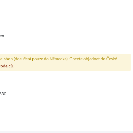
den
e-shop (doručení pouze do Německa). Chcete objednat do České
rodejců
.
630