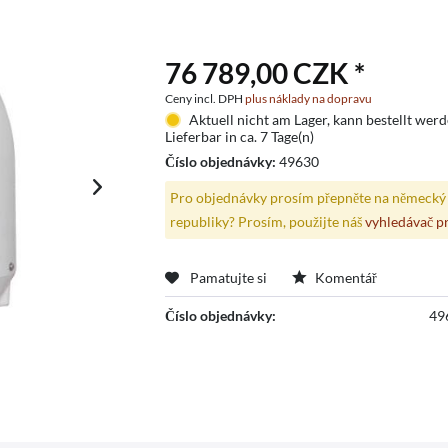
76 789,00 CZK *
Ceny incl. DPH
plus náklady na dopravu
Aktuell nicht am Lager, kann bestellt wer
Lieferbar in ca. 7 Tage(n)
Číslo objednávky:
49630
Pro objednávky prosím přepněte na německý 
republiky? Prosím, použijte náš
vyhledávač p
Pamatujte si
Komentář
Číslo objednávky:
49