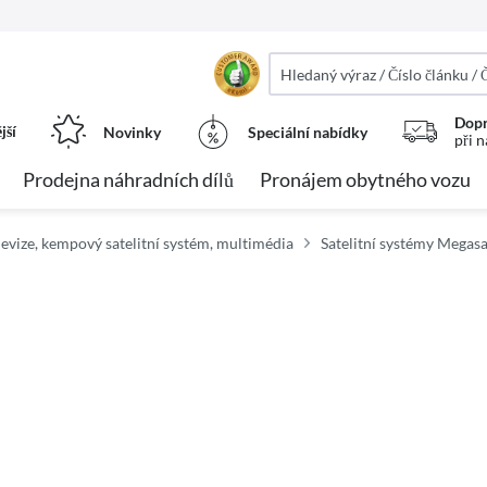
Dopr
jší
Novinky
Speciální nabídky
při 
Prodejna náhradních dílů
Pronájem obytného vozu
levize, kempový satelitní systém, multimédia
Satelitní systémy Megasa