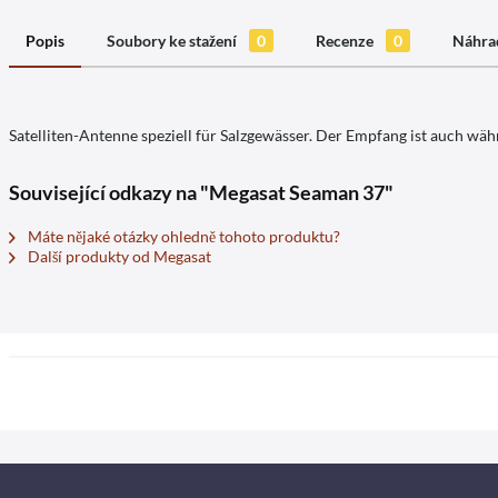
Popis
Soubory ke stažení
0
Recenze
0
Náhrad
Satelliten-Antenne speziell für Salzgewässer. Der Empfang ist auch wäh
Související odkazy na "Megasat Seaman 37"
Máte nějaké otázky ohledně tohoto produktu?
Další produkty od Megasat