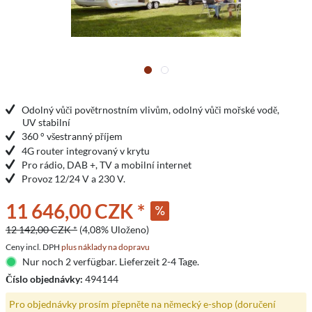
Odolný vůči povětrnostním vlivům, odolný vůči mořské vodě,
UV stabilní
360 ° všestranný příjem
4G router integrovaný v krytu
Pro rádio, DAB +, TV a mobilní internet
Provoz 12/24 V a 230 V.
11 646,00 CZK *
12 142,00 CZK *
(4,08% Uloženo)
Ceny incl. DPH
plus náklady na dopravu
Nur noch 2 verfügbar. Lieferzeit 2-4 Tage.
Číslo objednávky:
494144
Pro objednávky prosím přepněte na německý e-shop (doručení