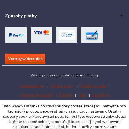
Způsoby platby
Vertrag widerrufen
Všechny ceny zahrnují daň z přidané hodnoty
Download area
Händlersuche
Händler werden
Katalogy ke stažení
Kontakt
Jobs
Standorte
Tato webová stránka používá soubory cookie, které jsou nezbytné pro
technický provoz webové stránky a jsou vždy nastaveny. Ostatní
soubory cookie, které zvyšují použitelnost této webové stránky, slouží
k přímé reklamě nebo zjednodušují interakci s jinými webovými
stránkami a sociálními sítěmi, budou použity pouze s vaším