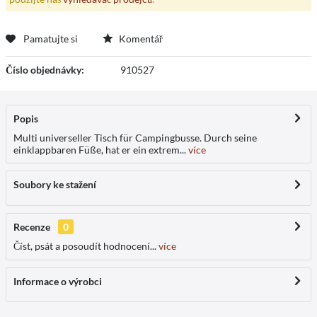
Pamatujte si
Komentář
Číslo objednávky:
910527
Popis
Multi universeller Tisch für Campingbusse. Durch seine
einklappbaren Füße, hat er ein extrem...
více
Soubory ke stažení
Recenze
0
Číst, psát a posoudít hodnocení...
více
Informace o výrobci