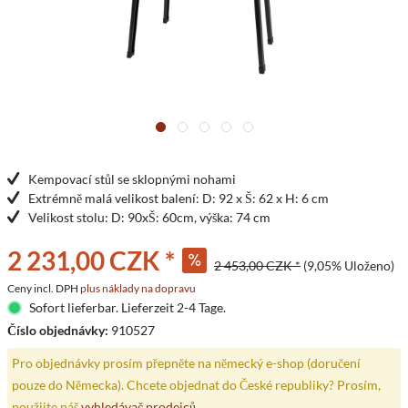
Kempovací stůl se sklopnými nohami
Extrémně malá velikost balení: D: 92 x Š: 62 x H: 6 cm
Velikost stolu: D: 90xŠ: 60cm, výška: 74 cm
2 231,00 CZK *
2 453,00 CZK *
(9,05% Uloženo)
Ceny incl. DPH
plus náklady na dopravu
Sofort lieferbar. Lieferzeit 2-4 Tage.
Číslo objednávky:
910527
Pro objednávky prosím přepněte na německý e-shop (doručení
pouze do Německa). Chcete objednat do České republiky? Prosím,
použijte náš
vyhledávač prodejců
.