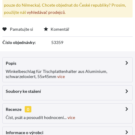
pouze do Německa). Chcete objednat do České republiky? Prosím,
použijte náš
vyhledávač prodejců
.
Pamatujte si
Komentář
Číslo objednávky:
53359
Popis
Winkelbeschlag für Tischplattenhalter aus Aluminium,
schwarzeloxiert, 55x45mm
více
Soubory ke stažení
Recenze
0
Číst, psát a posoudít hodnocení...
více
Informace o výrobci