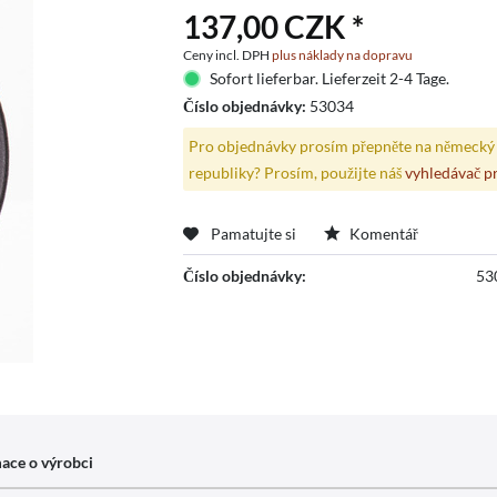
137,00 CZK *
Ceny incl. DPH
plus náklady na dopravu
Sofort lieferbar. Lieferzeit 2-4 Tage.
Číslo objednávky:
53034
Pro objednávky prosím přepněte na německý 
republiky? Prosím, použijte náš
vyhledávač p
Pamatujte si
Komentář
Číslo objednávky:
53
ace o výrobci