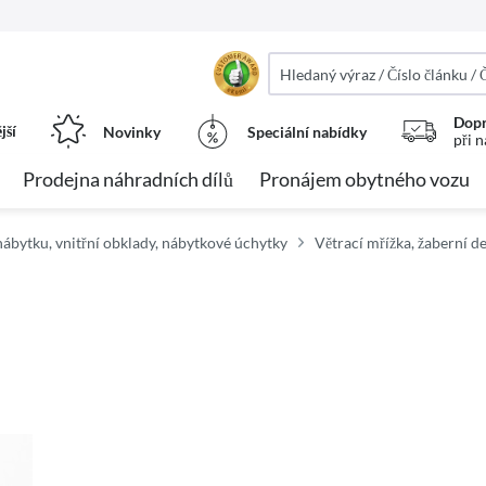
Dopr
jší
Novinky
Speciální nabídky
při 
Prodejna náhradních dílů
Pronájem obytného vozu
ábytku, vnitřní obklady, nábytkové úchytky
Větrací mřížka, žaberní d