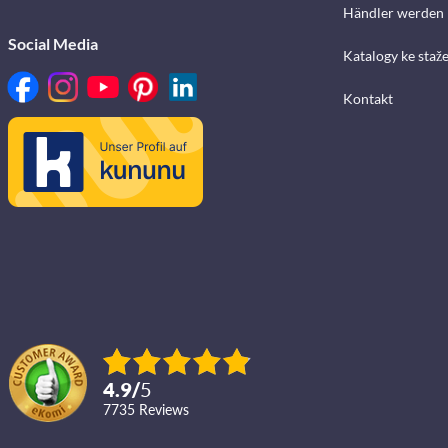
Händler werden
Social Media
Katalogy ke staž
Kontakt
4.9
/
5
7735
reviews