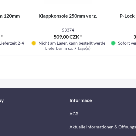
hm.120mm
Klappkonsole 250mm verz.
P-Lock 
53374
 *
509,00 CZK *
3
Lieferzeit 2-4 Tage.
Nicht am Lager, kann bestellt werden
Sofort ver
Lieferbar in ca. 7 Tage(n)
by
Informace
AGB
Aktuelle Informationen & Öffnungs