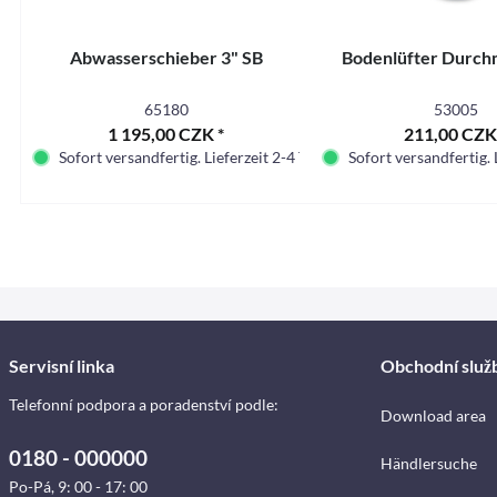
Abwasserschieber 3" SB
Bodenlüfter Durc
65180
53005
1 195,00 CZK *
211,00 CZK
Sofort versandfertig. Lieferzeit 2-4 Tage.
Sofort versandfertig. 
Servisní linka
Obchodní služ
Telefonní podpora a poradenství podle:
Download area
0180 - 000000
Händlersuche
Po-Pá, 9: 00 - 17: 00