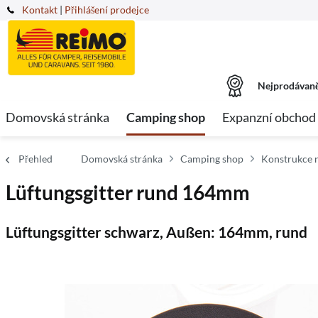
Kontakt
|
Přihlášení prodejce
Nejprodávaně
Domovská stránka
Camping shop
Expanzní obchod
Přehled
Domovská stránka
Camping shop
Konstrukce n
Lüftungsgitter rund 164mm
Lüftungsgitter schwarz, Außen: 164mm, rund