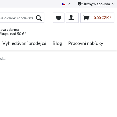
Služby/Nápověda
Czech
0,00 CZK *
ava zdarma
nákupu nad 50 € *
Vyhledávání prodejců
Blog
Pracovní nabídky
eska