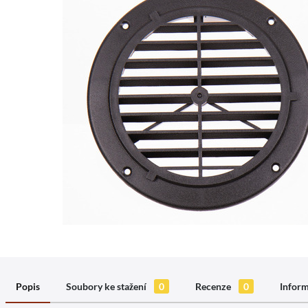
Popis
Soubory ke stažení
0
Recenze
0
Inform