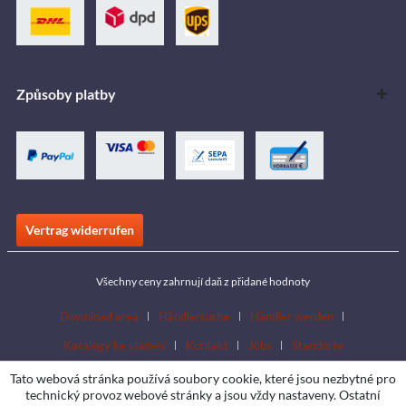
Způsoby platby
Vertrag widerrufen
Všechny ceny zahrnují daň z přidané hodnoty
Download area
Händlersuche
Händler werden
Katalogy ke stažení
Kontakt
Jobs
Standorte
Tato webová stránka používá soubory cookie, které jsou nezbytné pro
technický provoz webové stránky a jsou vždy nastaveny. Ostatní