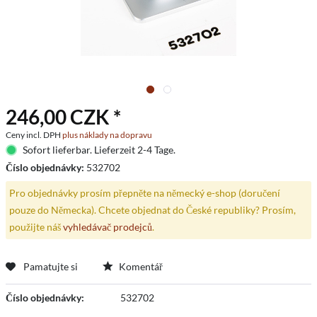
246,00 CZK *
Ceny incl. DPH
plus náklady na dopravu
Sofort lieferbar. Lieferzeit 2-4 Tage.
Číslo objednávky:
532702
Pro objednávky prosím přepněte na německý e-shop (doručení
pouze do Německa). Chcete objednat do České republiky? Prosím,
použijte náš
vyhledávač prodejců
.
Pamatujte si
Komentář
Číslo objednávky:
532702