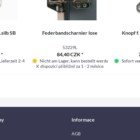
.silb SB
Federbandscharnier lose
Knopf f
53229L
 *
84,40 CZK *
Lieferzeit 2-4 Tage.
Nicht am Lager, kann bestellt werden
Sofort ver
K dispozici přibližně za 1 - 2 měsíce
by
Informace
AGB