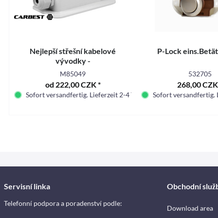
Nejlepší střešní kabelové
P-Lock eins.Betät
vývodky -
M85049
532705
od 222,00 CZK *
268,00 CZK
Sofort versandfertig. Lieferzeit 2-4 Tage.
Sofort versandfertig. 
Servisní linka
Obchodní služ
Telefonní podpora a poradenství podle:
Download area