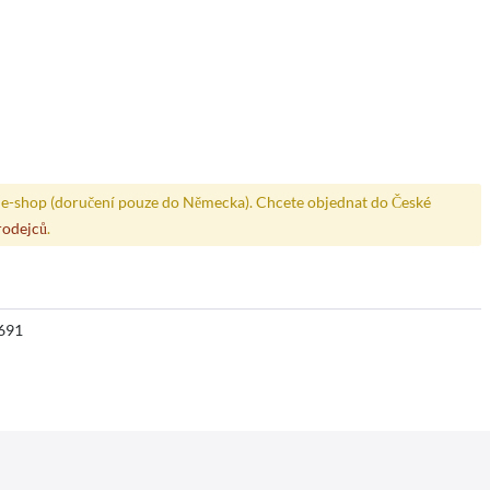
e-shop (doručení pouze do Německa). Chcete objednat do České
rodejců
.
691