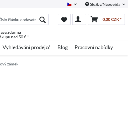
Služby/Nápověda
Czech
0,00 CZK *
ava zdarma
nákupu nad 50 € *
Vyhledávání prodejců
Blog
Pracovní nabídky
kový zámek