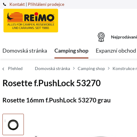
Kontakt
|
Přihlášení prodejce
Nejprodávaně
Domovská stránka
Camping shop
Expanzní obchod
Přehled
Domovská stránka
Camping shop
Konstrukce n
Rosette f.PushLock 53270
Rosette 16mm f.PushLock 53270 grau