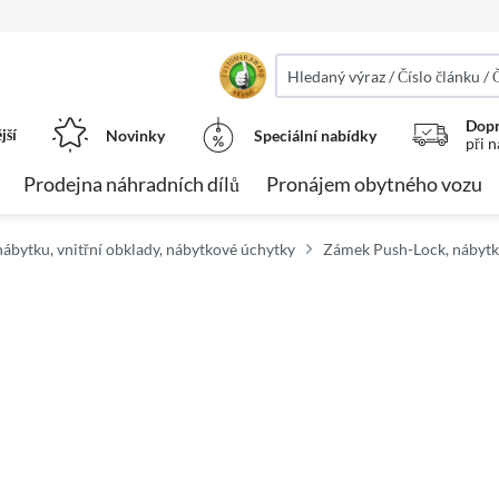
Dopr
jší
Novinky
Speciální nabídky
při 
Prodejna náhradních dílů
Pronájem obytného vozu
ábytku, vnitřní obklady, nábytkové úchytky
Zámek Push-Lock, nábyt