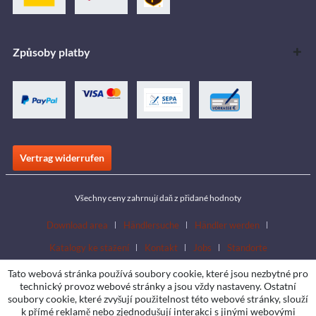
Způsoby platby
Vertrag widerrufen
Všechny ceny zahrnují daň z přidané hodnoty
Download area
Händlersuche
Händler werden
Katalogy ke stažení
Kontakt
Jobs
Standorte
Tato webová stránka používá soubory cookie, které jsou nezbytné pro
technický provoz webové stránky a jsou vždy nastaveny. Ostatní
soubory cookie, které zvyšují použitelnost této webové stránky, slouží
k přímé reklamě nebo zjednodušují interakci s jinými webovými