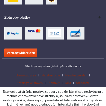
Způsoby platby
Vertrag widerrufen
Všechny ceny zahrnují daň z přidané hodnoty
Download area
Händlersuche
Händler werden
Katalogy ke stažení
Kontakt
Jobs
Standorte
Tato webová stránka používá soubory cookie, které jsou nezbytné pro
technický provoz webové stránky a jsou vždy nastaveny. Ostatní
soubory cookie, které zvyšují použitelnost této webové stránky, slouží
k přímé reklamě nebo zjednodušují interakci s jinými webovými