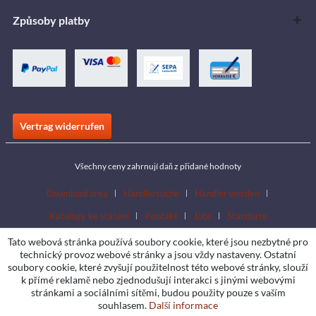
Způsoby platby
Vertrag widerrufen
Všechny ceny zahrnují daň z přidané hodnoty
Download area
Händlersuche
Händler werden
Katalogy ke stažení
Kontakt
Jobs
Standorte
Tato webová stránka používá soubory cookie, které jsou nezbytné pro
technický provoz webové stránky a jsou vždy nastaveny. Ostatní
soubory cookie, které zvyšují použitelnost této webové stránky, slouží
k přímé reklamě nebo zjednodušují interakci s jinými webovými
stránkami a sociálními sítěmi, budou použity pouze s vaším
souhlasem.
Další informace