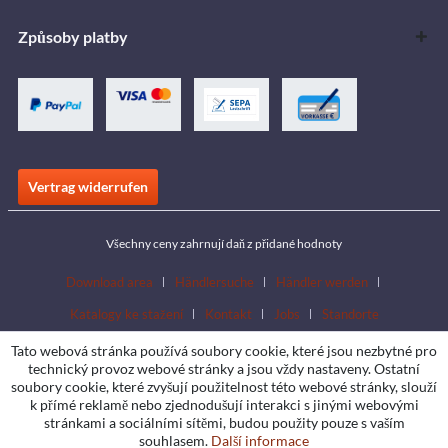
Způsoby platby
Vertrag widerrufen
Všechny ceny zahrnují daň z přidané hodnoty
Download area
Händlersuche
Händler werden
Katalogy ke stažení
Kontakt
Jobs
Standorte
Tato webová stránka používá soubory cookie, které jsou nezbytné pro
technický provoz webové stránky a jsou vždy nastaveny. Ostatní
soubory cookie, které zvyšují použitelnost této webové stránky, slouží
k přímé reklamě nebo zjednodušují interakci s jinými webovými
stránkami a sociálními sítěmi, budou použity pouze s vaším
souhlasem.
Další informace