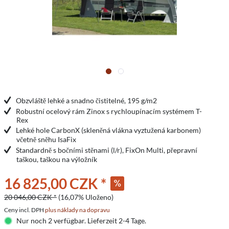
Obzvláště lehké a snadno čistitelné, 195 g/m2
Robustní ocelový rám Zinox s rychloupínacím systémem T-
Rex
Lehké hole CarbonX (skleněná vlákna vyztužená karbonem)
včetně sněhu IsaFix
Standardně s bočními stěnami (l/r), FixOn Multi, přepravní
taškou, taškou na výložník
16 825,00 CZK *
20 046,00 CZK *
(16,07% Uloženo)
Ceny incl. DPH
plus náklady na dopravu
Nur noch 2 verfügbar. Lieferzeit 2-4 Tage.