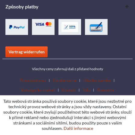
Způsoby platby
Vertrag widerrufen
Všechny ceny zahrnují daň z přidané hodnoty
Download area
Händlersuche
Händler werden
Katalogy ke stažení
Kontakt
Jobs
Standorte
Tato webová stránka používá soubory cookie, které jsou nezbytné pro
technický provoz webové stránky a jsou vždy nastaveny. Ostatní
soubory cookie, které zvyšují použitelnost této webové stránky, slouží
k přímé reklamě nebo zjednodušují interakci s jinými webovými
stránkami a sociálními sítěmi, budou použity pouze s vaším
souhlasem.
Další informace