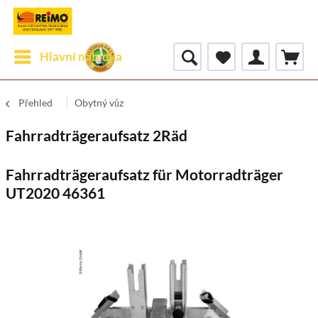
Hlavní nabídka
Přehled
Obytný vůz
Fahrradträgeraufsatz 2Räd
Fahrradträgeraufsatz für Motorradträger
UT2020 46361